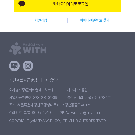
카카오아이디로 로그인
W
I
회원가입
아이디·비밀번호 찾기
T
H
)
개인정보 취급방침
이용약관
회사명 : (주)문화예술네트워크 위드
대표자 : 조용현
사업자등록번호 : 323-88-01365
통신판매업 : 서울양천-0281호
주소 : 서울특별시 양천구 공항대로 638 양천공공오 401호
전화번호 : 070-8095-4749
이메일 : with-art@naver.com
COPYRIGHT ⒞ MEDIANGEL CO., LTD. ALL RIGHTS RESERVED.