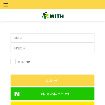
문
로그인
화
예
술
네
트
아이디 저장
워
크
로그인 하기
위
드
네이버 아이디로 로그인
(