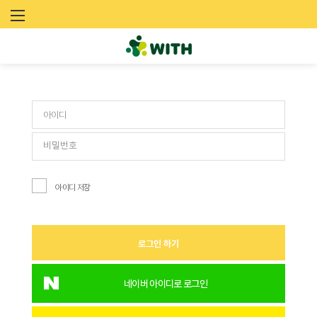
문
로그인
화
예
술
네
트
아이디 저장
워
크
로그인 하기
위
드
네이버 아이디로 로그인
(