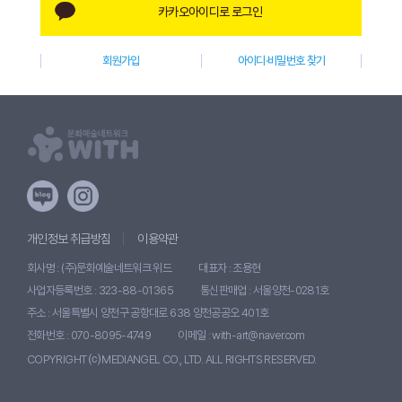
카카오아이디로 로그인
W
I
회원가입
아이디·비밀번호 찾기
T
H
)
개인정보 취급방침
이용약관
회사명 : (주)문화예술네트워크 위드
대표자 : 조용현
사업자등록번호 : 323-88-01365
통신판매업 : 서울양천-0281호
주소 : 서울특별시 양천구 공항대로 638 양천공공오 401호
전화번호 : 070-8095-4749
이메일 : with-art@naver.com
COPYRIGHT ⒞ MEDIANGEL CO., LTD. ALL RIGHTS RESERVED.