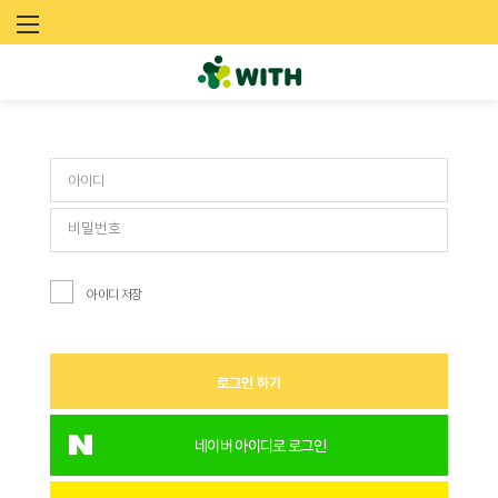
문
로그인
화
예
술
네
트
아이디 저장
워
크
로그인 하기
위
드
네이버 아이디로 로그인
(