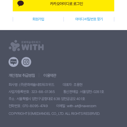
카카오아이디로 로그인
W
I
회원가입
아이디·비밀번호 찾기
T
H
)
개인정보 취급방침
이용약관
회사명 : (주)문화예술네트워크 위드
대표자 : 조용현
사업자등록번호 : 323-88-01365
통신판매업 : 서울양천-0281호
주소 : 서울특별시 양천구 공항대로 638 양천공공오 401호
전화번호 : 070-8095-4749
이메일 : with-art@naver.com
COPYRIGHT ⒞ MEDIANGEL CO., LTD. ALL RIGHTS RESERVED.