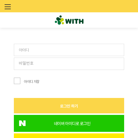
문
로그인
화
예
술
네
트
아이디 저장
워
크
로그인 하기
위
드
네이버 아이디로 로그인
(