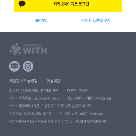
카카오아이디로 로그인
W
I
회원가입
아이디·비밀번호 찾기
T
H
)
개인정보 취급방침
이용약관
회사명 : (주)문화예술네트워크 위드
대표자 : 조용현
사업자등록번호 : 323-88-01365
통신판매업 : 서울양천-0281호
주소 : 서울특별시 양천구 공항대로 638 양천공공오 401호
전화번호 : 070-8095-4749
이메일 : with-art@naver.com
COPYRIGHT ⒞ MEDIANGEL CO., LTD. ALL RIGHTS RESERVED.