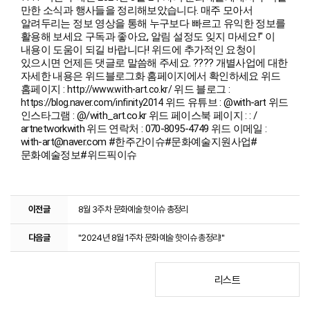
만한 소식과 행사들을 정리해보았습니다. 매주 모아서
알려두리는 정보 영상을 통해 누구보다 빠르고 유익한 정보를
활용해 보세요 구독과 좋아요, 알림 설정도 잊지 마세요!" 이
내용이 도움이 되길 바랍니다! 위드에 추가적인 요청이
있으시면 언제든 댓글로 말씀해 주세요. ???? 개별사업에 대한
자세한 내용은 위드블로그화 홈페이지에서 확인하세요 위드
홈페이지 :
위드 블로그 :
http://www.with-art.co.kr/
위드 유튜브 : @with-art 위드
https://blog.naver.com/infinity2014
인스타그램 : @/with_art.co.kr 위드 페이스북 페이지 : : /
artnetworkwith 위드 연락처 : 070-8095-4749 위드 이메일 :
with-art@naver.com
#한주간이슈
#문화예술지원사업
#
문화예술정보
#위드픽이슈
이전글
8월 3주차 문화예술 핫이슈 총정리
다음글
"2024년 8월 1주차 문화예술 핫이슈 총정리!"
리스트