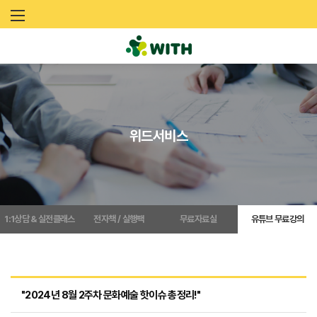
문
화
예
술
위드서비스
네
트
워
1:1상담 & 실전클래스
전자책 / 실행팩
무료자료실
유튜브 무료강의
크
위
드
"2024년 8월 2주차 문화예술 핫이슈 총정리!"
(