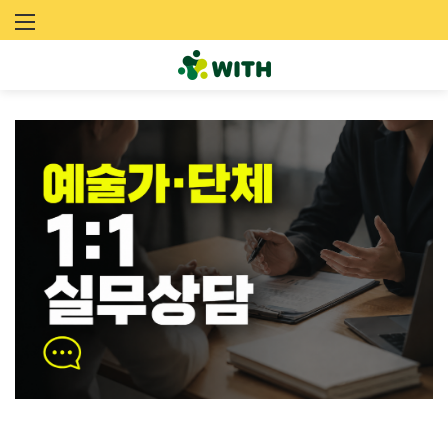
문
화
예
술
네
트
워
크
위
드
(