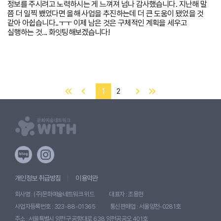
정보를 주시려고 노력하시는 게 느껴져 넘나 감사했습니다. 지난해 말
쯤 더 일찍 뵀었다면 올해 사업을 추진하는데 더 큰 도움이 됐었을 것
같아 아쉽습니다..ㅜㅜ 이제 남은 것은 구체적인 계획을 세우고
실행하는 것... 화잇팅해보겠습니다!
1
2
개인정보 취급방침
이용약관
회사명 : (주)문화예술네트워크 위드
대표자 : 조용현
사업자등록번호 : 323-88-01365
통신판매업 : 서울양천-0281호
주소 : 서울특별시 양천구 공항대로 638 양천공공오 401호