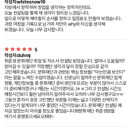
작성자:whitesnow16
지방에서 창작하며 창업을 생각하는 창작자인데요.
오늘 컨설팅을 통해 제 생각이 정리된 느낌입니다.
앞으로 어떻게 해야할지 순서를 정하고 일정표도 만들어 보겠습니다.
과정 여정을 기록으로 남기며 저만의 why와 타깃을 생각해
보겠습니다. 오늘 너무 감사합니다.
5
작성자:duhmj
취준생 문화재단 취업 및 자소서 컨설팅 받았습니다. 얼마나 도움될까?
얻어갈 수 있을까? 걱정했던 생각과 달리 정말 진심으로 같이
고민해주셨습니다. 문화재단과 관련된 핵심 정보들! “아는만큼 보인다”
라는 말을 느껴진 수업이였습니다. 선생님이 알려주신 문화재단 업계
현황, 재단정보들 중 문화재단 준비생인데 모르는 부분이 많아서 스스로
더 준비해야겠구나 깨닫는 시간이였어요..!ㅎㅎ그리고 컨설팅 시간도
예정시간보다 훨씬 넘어까지 알려주셔서 오히려 너무 감사했구요ㅠㅠ
그동안 혼자서 끙끙 고민했던 부분들 이제는 넓고 다양한 선택지가
있다는거 알게되어 너무 좋았던 시간이었습니다. 문화재단 컨설팅 왜
지금 알았는지 아쉬울 정도로 좋았습니다!!!!문화재단 취준생분들
여기서 광명찾으세요오!!!!!!!✨