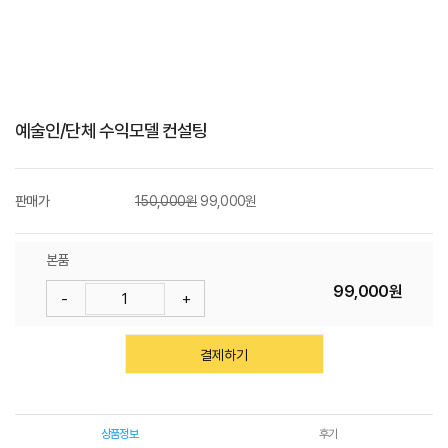
W
I
T
예술인/단체 수익모델 컨설팅
H
)
판매가
150,000원
99,000원
본품
99,000원
-
+
결제하기
상품정보
후기