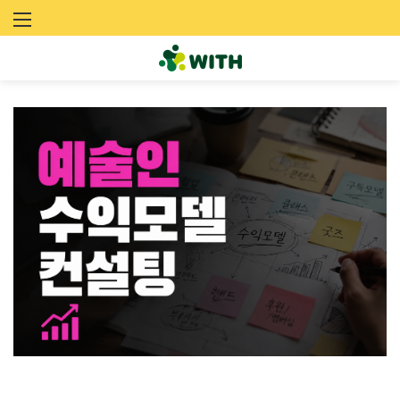
문
화
예
술
네
트
워
크
위
드
(