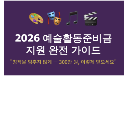
W
I
T
H
)