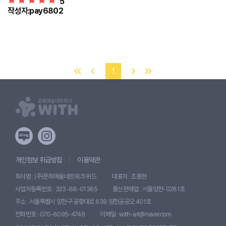
5
작성자:pay6802
1
개인정보 취급방침
이용약관
회사명 : (주)문화예술네트워크 위드
대표자 : 조용현
사업자등록번호 : 323-88-01365
통신판매업 : 서울양천-0281호
주소 : 서울특별시 양천구 공항대로 638 양천공공오 401호
전화번호 : 070-8095-4749
이메일 : with-art@naver.com