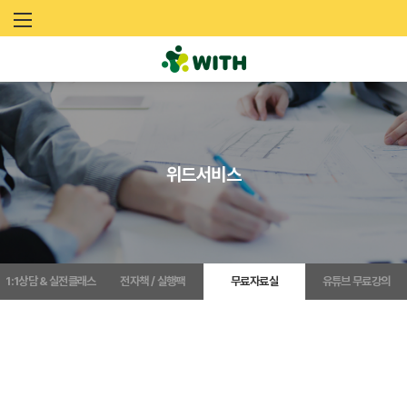
문
화
예
술
위드서비스
네
트
워
1:1상담 & 실전클래스
전자책 / 실행팩
무료자료실
유튜브 무료강의
크
위
드
(